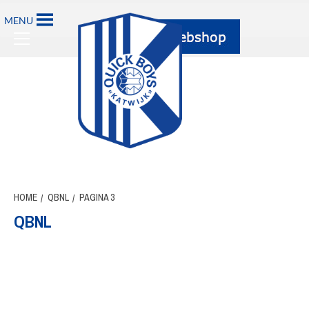
Ga
MENU
naar
Primary
de
Menu
inhoud
HOME
QBNL
PAGINA 3
QBNL