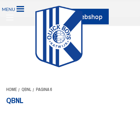
Ga
MENU
naar
Primary
de
Menu
inhoud
HOME
QBNL
PAGINA 6
QBNL