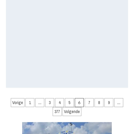
Berichten
Vorige
1
…
3
4
5
6
7
8
9
…
paginering
377
Volgende