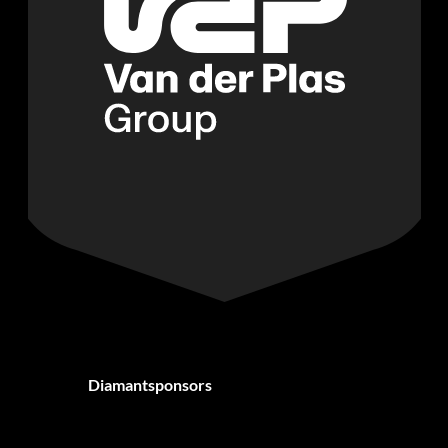
Diamantsponsors