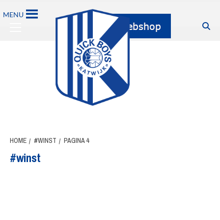
Ga
MENU
naar
Primary
de
Menu
inhoud
HOME
#WINST
PAGINA 4
#winst