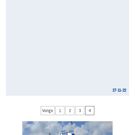
27-11-22
Berichten
Vorige
1
2
3
4
paginering