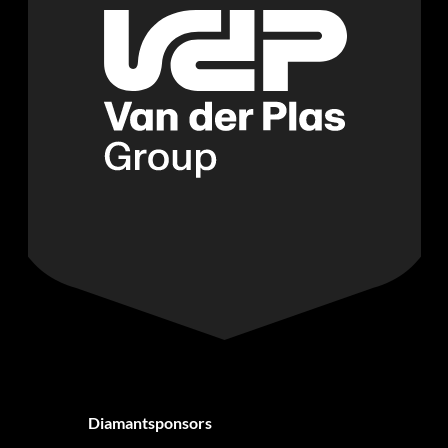
Diamantsponsors