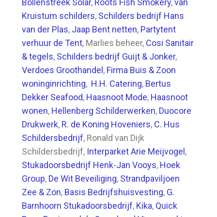
Bollenstreek Solar
,
Roots Fish Smokery
,
van
Kruistum schilders
,
Schilders bedrijf Hans
van der Plas
,
Jaap Bent netten
,
Partytent
verhuur de Tent
, Marlies beheer,
Cosi Sanitair
& tegels
,
Schilders bedrijf Guijt & Jonker
,
Verdoes Groothandel
,
Firma Buis & Zoon
woninginrichting
,
H.H. Catering
,
Bertus
Dekker Seafood
,
Haasnoot Mode
,
Haasnoot
wonen
,
Hellenberg Schilderwerken
,
Duocore
Drukwerk
,
R. de Koning Hoveniers
,
C. Hus
Schildersbedrijf
, Ronald van Dijk
Schildersbedrijf,
Interparket Arie Meijvogel
,
Stukadoorsbedrijf Henk-Jan Vooys
,
Hoek
Group
,
De Wit Beveiliging
,
Strandpaviljoen
Zee & Zon
,
Basis Bedrijfshuisvesting
,
G.
Barnhoorn Stukadoorsbedrijf
,
Kika
,
Quick