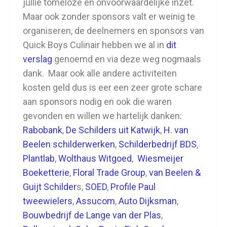
jullie tomeloze en onvoorwaardelijke inzet.
Maar ook zonder sponsors valt er weinig te
organiseren, de deelnemers en sponsors van
Quick Boys Culinair hebben we al in
dit
verslag
genoemd en via deze weg nogmaals
dank. Maar ook alle andere activiteiten
kosten geld dus is eer een zeer grote schare
aan sponsors nodig en ook die waren
gevonden en willen we hartelijk danken:
Rabobank
,
De Schilders uit Katwijk
,
H. van
Beelen schilderwerken
,
Schilderbedrijf BDS
,
Plantlab
,
Wolthaus Witgoed
,
Wiesmeijer
Boeketterie
,
Floral Trade Group
,
van Beelen &
Guijt Schilder
s,
SOED
,
Profile Paul
tweewielers
,
Assucom
,
Auto Dijksman
,
Bouwbedrijf de Lange van der Plas
,