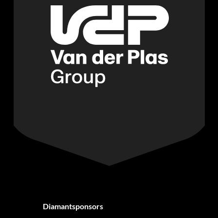
Diamantsponsors