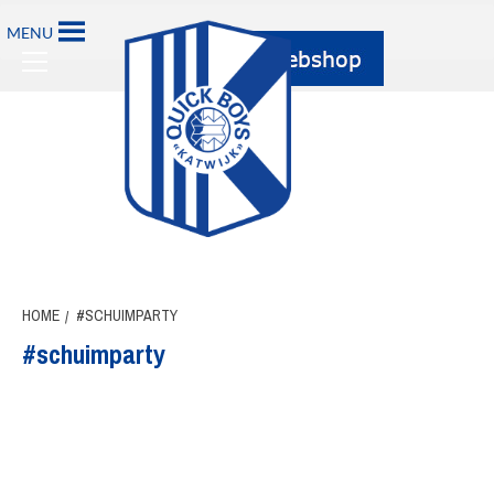
Ga
MENU
naar
Primary
de
Menu
inhoud
HOME
#SCHUIMPARTY
#schuimparty