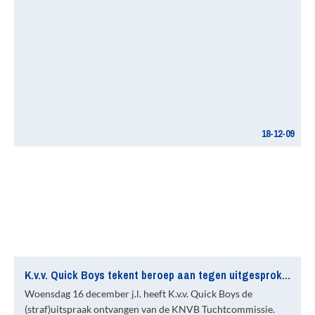
18-12-09
K.v.v. Quick Boys tekent beroep aan tegen uitgesproken straf
Woensdag 16 december j.l. heeft K.v.v. Quick Boys de
(straf)uitspraak ontvangen van de KNVB Tuchtcommissie.