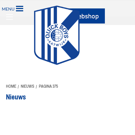
Ga
MENU
naar
Primary
de
Menu
inhoud
HOME
NIEUWS
PAGINA 375
Nieuws