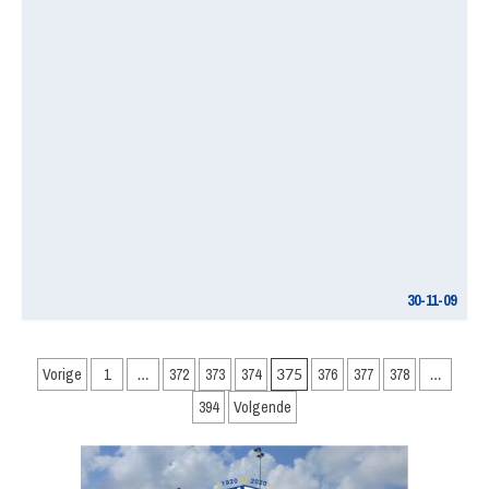
30-11-09
Berichten
Vorige
1
…
372
373
374
375
376
377
378
…
paginering
394
Volgende