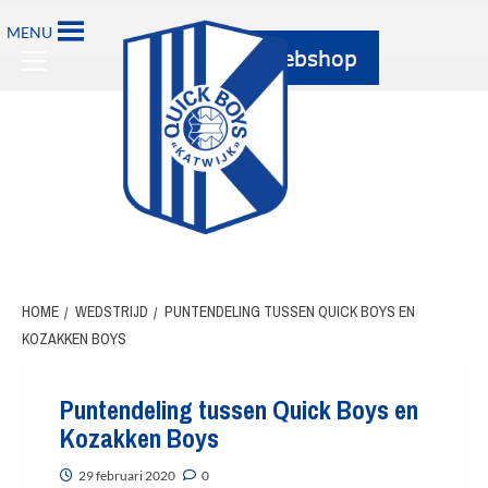
Ga
MENU
naar
Primary
de
Menu
inhoud
HOME
WEDSTRIJD
PUNTENDELING TUSSEN QUICK BOYS EN
KOZAKKEN BOYS
Puntendeling tussen Quick Boys en
Kozakken Boys
29 februari 2020
0