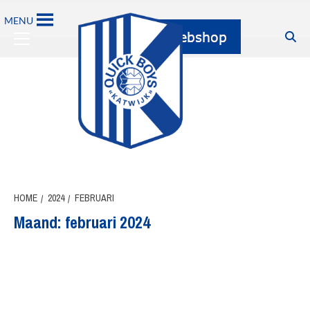
Ga
MENU
naar
Primary
de
Menu
inhoud
HOME
2024
FEBRUARI
Maand:
februari 2024