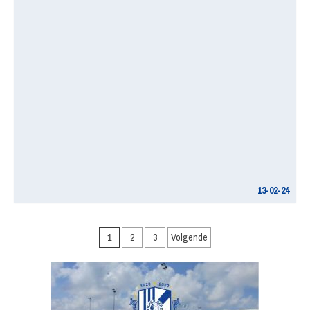
13-02-24
Berichten
1
2
3
Volgende
paginering