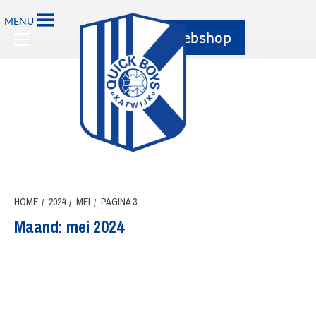
Ga
MENU
naar
Primary
de
Menu
inhoud
HOME
2024
MEI
PAGINA 3
Maand:
mei 2024