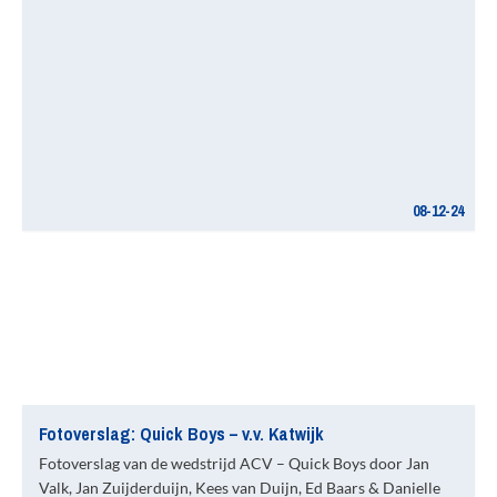
08-12-24
Fotoverslag: Quick Boys – v.v. Katwijk
Fotoverslag van de wedstrijd ACV – Quick Boys door Jan
Valk, Jan Zuijderduijn, Kees van Duijn, Ed Baars & Danielle