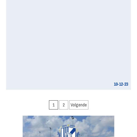
10-12-23
Berichten
1
2
Volgende
paginering