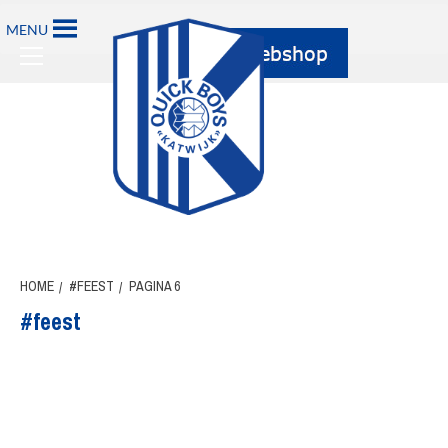
Ga
MENU
naar
Primary
de
Menu
inhoud
HOME
#FEEST
PAGINA 6
#feest