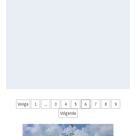
Berichten
Vorige
1
…
3
4
5
6
7
8
9
paginering
Volgende