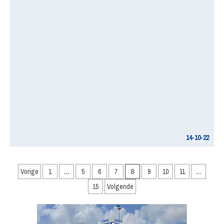
14-10-22
Berichten
Vorige
1
…
5
6
7
8
9
10
11
…
paginering
15
Volgende