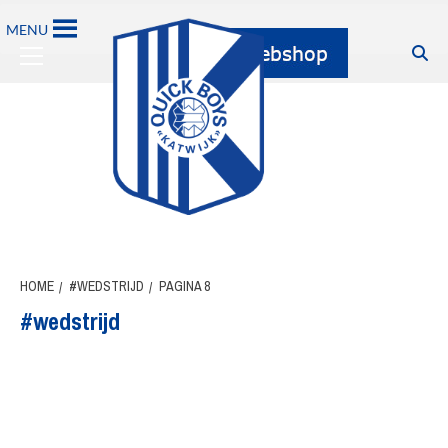
Ga
MENU
naar
Primary
de
Menu
inhoud
HOME
#WEDSTRIJD
PAGINA 8
#wedstrijd