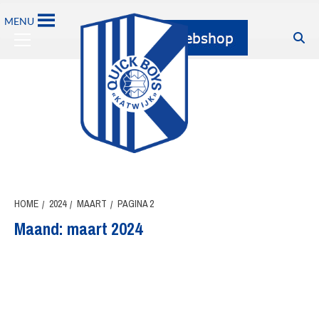
Ga
MENU
naar
Primary
de
Menu
inhoud
HOME
2024
MAART
PAGINA 2
Maand:
maart 2024