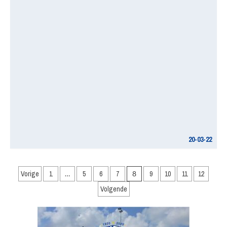
20-03-22
Berichten
Vorige
1
…
5
6
7
8
9
10
11
12
paginering
Volgende