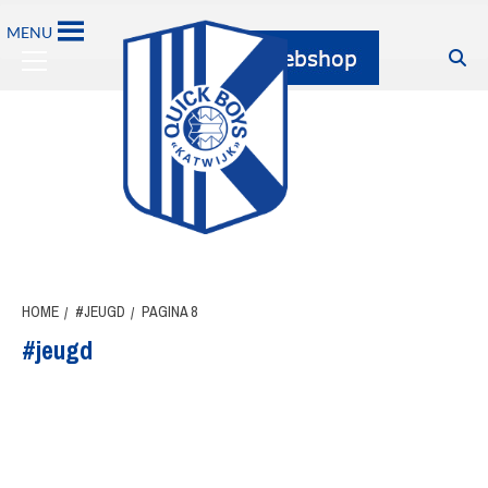
Ga
MENU
naar
Primary
de
Menu
inhoud
HOME
#JEUGD
PAGINA 8
#jeugd