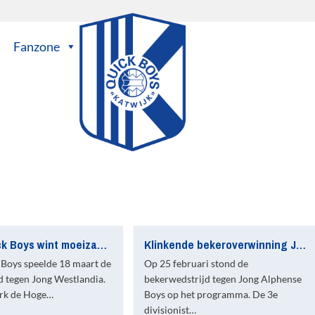
Fanzone
Jong Quick Boys wint moeizaam van stug Jong Westlandia
Klinkende bekeroverwinning Jong Quick Boys
 Boys speelde 18 maart de
Op 25 februari stond de
d tegen Jong Westlandia.
bekerwedstrijd tegen Jong Alphense
rk de Hoge…
Boys op het programma. De 3e
divisionist…