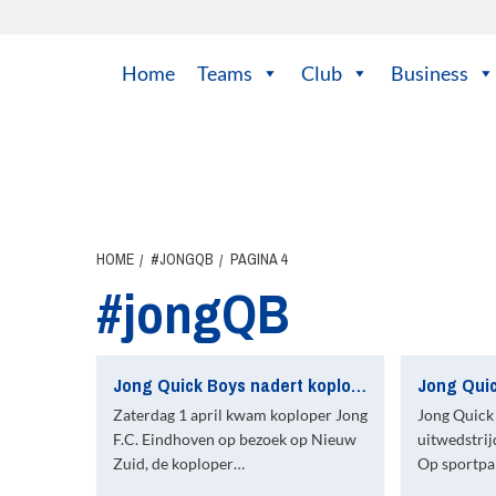
Ga
naar
de
Home
Teams
Club
Business
inhoud
HOME
#JONGQB
PAGINA 4
#jongQB
Jong Quick Boys nadert koploper tot 1 punt
Zaterdag 1 april kwam koploper Jong
Jong Quick
F.C. Eindhoven op bezoek op Nieuw
uitwedstrij
Zuid, de koploper…
Op sportpa