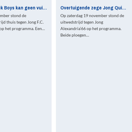
Jong Quick Boys kan geen vuist maken tegen Jong F.C. Eindhoven
Overtuigende zege Jong Quick Boys op Jong Alexandria’66
mber stond de
Op zaterdag 19 november stond de
ijd thuis tegen Jong F.C.
uitwedstrijd tegen Jong
op het programma. Een…
Alexandria’66 op het programma.
Beide ploegen…