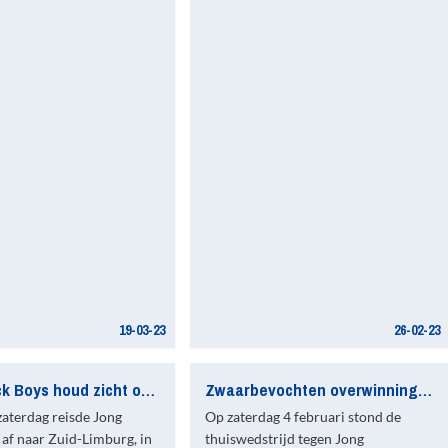
19-03-23
26-02-23
Jong Quick Boys houd zicht op de koppositie
Zwaarbevochten overwinning Jong Quick Boys
zaterdag reisde Jong
Op zaterdag 4 februari stond de
af naar Zuid-Limburg, in
thuiswedstrijd tegen Jong