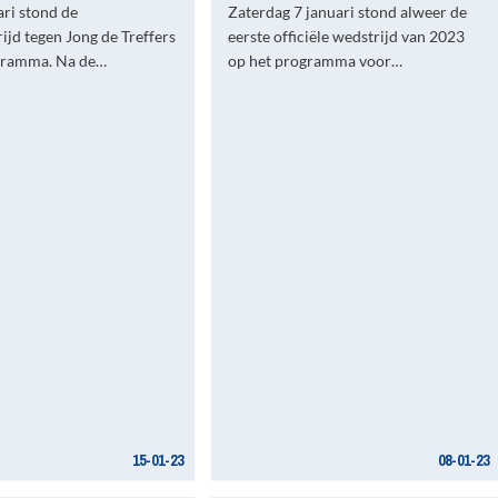
ri stond de
Zaterdag 7 januari stond alweer de
ijd tegen Jong de Treffers
eerste officiële wedstrijd van 2023
gramma. Na de…
op het programma voor…
15-01-23
08-01-23