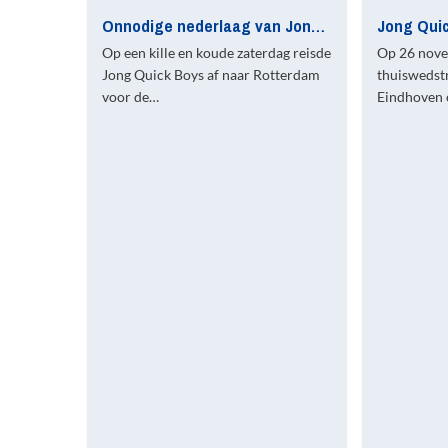
Onnodige nederlaag van Jong Quick Boys tegen Jong Spartaan’20
Op een kille en koude zaterdag reisde
Op 26 nove
Jong Quick Boys af naar Rotterdam
thuiswedstr
voor de…
Eindhoven 